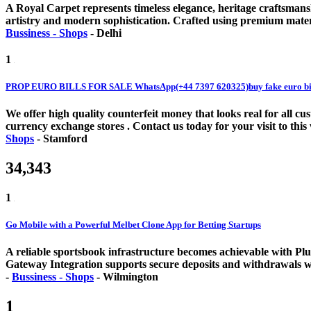
A Royal Carpet represents timeless elegance, heritage craftsmanshi
artistry and modern sophistication. Crafted using premium materi
Bussiness - Shops
-
Delhi
1
PROP EURO BILLS FOR SALE WhatsApp(+44 7397 620325)buy fake euro bill
We offer high quality counterfeit money that looks real for all 
currency exchange stores . Contact us today for your visit to this
Shops
-
Stamford
34,343
1
Go Mobile with a Powerful Melbet Clone App for Betting Startups
A reliable sportsbook infrastructure becomes achievable with Pl
Gateway Integration supports secure deposits and withdrawals w
-
Bussiness - Shops
-
Wilmington
1