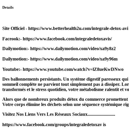
Details
Site Officiel - https://www.betterhealth2u.com/integrale-detox-avi 
Faceook:- https://www.facebook.com/integraledetoxavis/
Dailymotion:- https://www.dailymotion.com/video/xa9y8z2
Dailymotion:- https://www.dailymotion.com/video/xa9y96m
Youtube:- https://www.youtube.com/watch?v=lZ8ueKwDNwo
Des ballonnements persistants. Un système digestif paresseux qu
sommeil complète ne parvient tout simplement pas à dissiper. Lor
transformés et le stress quotidien, votre métabolisme ralentit et vot
Alors que de nombreux produits détox du commerce promettent des 
Votre corps élimine les déchets selon une séquence systémique rig
Visitez Nos Liens Vers Les Réseaux Sociaux........................
https://www.facebook.com/groups/integraledetoxav is