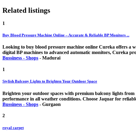
Related listings
1
Buy Blood Pressure Machine Online – Accurate & Reliable BP Monitors ...
Looking to buy blood pressure machine online Cureka offers a w
digital BP machines to advanced automatic monitors, Cureka provi
Bussiness - Shops
-
Madurai
1
Stylish Balcony Lights to Brighten Your Outdoor Space
Brighten your outdoor spaces with premium balcony lights from Ja
performance in all weather conditions. Choose Jaquar for reliable
Bussiness - Shops
-
Gurgaon
2
royal carpet