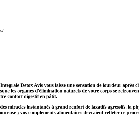
s/
i
Integrale Detox Avis
vous laisse une sensation de lourdeur après c
sque les organes d'élimination naturels de votre corps se retrouven
re confort digestif en pâtit.
miracles instantanés à grand renfort de laxatifs agressifs, la phy
oureuse ; vos compléments alimentaires devraient refléter ce proce