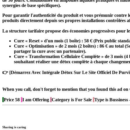
de 30 jours. Conditionnée en ampoules liquides pratiques et hautem
synergies de base spécifiques).
Pour garantir l'authenticité du produit et vous prémunir contre les
produits directement depuis ses propres installations contrôlées afi
La structure tarifaire propose des économies progressives pour l
Cure « Reset » d'un mois (1 boîte) :
58 € (Prix public standa
Cure « Optimisation » de 2 mois (2 boîtes) :
86 € au total (S
partager la cure avec un partenaire).
Cure « Transformation Cellulaire Complète » de 3 mois (4 b
souhaitant réaliser une détox complète à chaque changement
👉 [Démarrez Avec Intégrale Détox Sur Le Site Officiel De Purv
When you call, don't forget to mention that you found this 
Price
58
I am
Offering
Category is
For Sale
Type is
Bussiness 
Sharing is caring