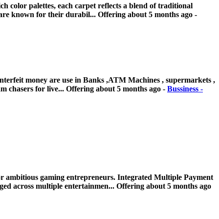
 color palettes, each carpet reflects a blend of traditional
are known for their durabil...
Offering
about 5 months ago
-
counterfeit money are use in Banks ,ATM Machines , supermarkets ,
m chasers for live...
Offering
about 5 months ago
-
Bussiness -
 for ambitious gaming entrepreneurs. Integrated Multiple Payment
ed across multiple entertainmen...
Offering
about 5 months ago