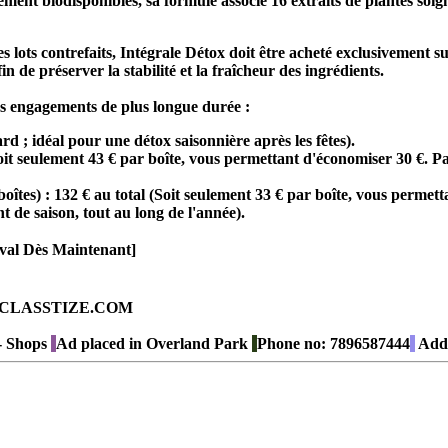
ent biodisponibles, sa formule associe 16 extraits de plantes soign
 lots contrefaits, Intégrale Détox doit être acheté exclusivement sur
n de préserver la stabilité et la fraîcheur des ingrédients.
es engagements de plus longue durée :
rd ; idéal pour une détox saisonnière après les fêtes).
oit seulement 43 € par boîte, vous permettant d'économiser 30 €. P
oîtes) :
132 € au total (Soit seulement 33 € par boîte, vous permett
 de saison, tout au long de l'année).
ival Dès Maintenant]
ad on CLASSTIZE.COM
- Shops
Ad placed in
Overland Park
Phone no:
7896587444
Add