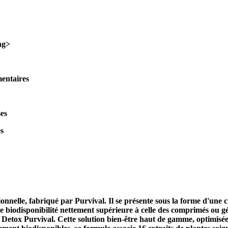
ng>
entaires
es
es
onnelle, fabriqué par Purvival. Il se présente sous la forme d'une
e biodisponibilité nettement supérieure à celle des comprimés ou gél
e Detox Purvival
. Cette solution bien-être haut de gamme, optimisé