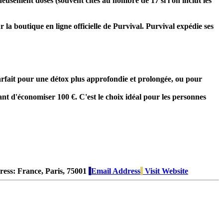
eusement dosés (souvent cités au nombre de 17 si l'on inclut les
 la boutique en ligne officielle de Purvival. Purvival expédie ses
arfait pour une détox plus approfondie et prolongée, ou pour
ant d'économiser 100 €. C'est le choix idéal pour les personnes
ress:
France, Paris, 75001
Email Address
Visit Website