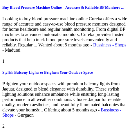
Buy Blood Pressure Machine Online – Accurate & Reliable BP Monitors ...
Looking to buy blood pressure machine online Cureka offers a wide
range of accurate and easy-to-use blood pressure monitors designed
for home healthcare and regular health monitoring. From digital BP
machines to advanced automatic monitors, Cureka provides trusted
products that help track blood pressure levels conveniently and
reliably. Regular ...
Wanted
about 5 months ago
-
Bussiness - Shops
-
Madurai
1
Stylish Balcony Lights to Brighten Your Outdoor Space
Brighten your outdoor spaces with premium balcony lights from
Jaquar, designed to blend elegance with durability. These stylish
lighting solutions enhance ambiance while ensuring long-lasting
performance in all weather conditions. Choose Jaquar for reliable
quality, modern aesthetics, and beautifully illuminated balconies that
elevate your home&...
Offering
about 5 months ago
-
Bussiness -
Shops
-
Gurgaon
2