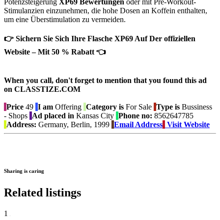
Potenzsteigerung
XP69 Bewertungen
oder mit Pre-Workout-
Stimulanzien einzunehmen, die hohe Dosen an Koffein enthalten,
um eine Überstimulation zu vermeiden.
👉 Sichern Sie Sich Ihre Flasche XP69 Auf Der offiziellen
Website – Mit 50 % Rabatt 👈
When you call, don't forget to mention that you found this ad
on CLASSTIZE.COM
Price
49
I am
Offering
Category is
For Sale
Type is
Bussiness
- Shops
Ad placed in
Kansas City
Phone no:
8562647785
Address:
Germany, Berlin, 1999
Email Address
Visit Website
Sharing is caring
Related listings
1