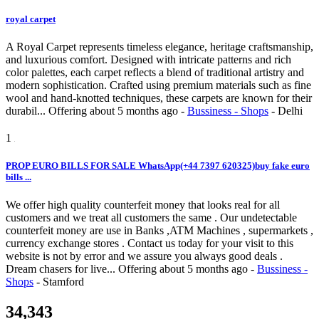
royal carpet
A Royal Carpet represents timeless elegance, heritage craftsmanship,
and luxurious comfort. Designed with intricate patterns and rich
color palettes, each carpet reflects a blend of traditional artistry and
modern sophistication. Crafted using premium materials such as fine
wool and hand-knotted techniques, these carpets are known for their
durabil...
Offering
about 5 months ago
-
Bussiness - Shops
-
Delhi
1
PROP EURO BILLS FOR SALE WhatsApp(+44 7397 620325)buy fake euro
bills ...
We offer high quality counterfeit money that looks real for all
customers and we treat all customers the same . Our undetectable
counterfeit money are use in Banks ,ATM Machines , supermarkets ,
currency exchange stores . Contact us today for your visit to this
website is not by error and we assure you always good deals .
Dream chasers for live...
Offering
about 5 months ago
-
Bussiness -
Shops
-
Stamford
34,343